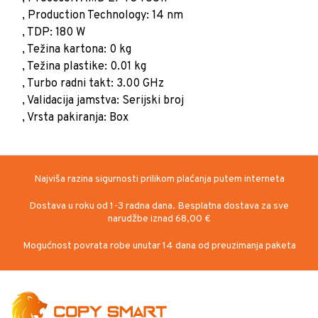
, Production Technology: 14 nm
, TDP: 180 W
, Težina kartona: 0 kg
, Težina plastike: 0.01 kg
, Turbo radni takt: 3.00 GHz
, Validacija jamstva: Serijski broj
, Vrsta pakiranja: Box
Najviša razina sigurnosti prilikom plaćanja putem interneta
Dostava u roku od 1-3 radna dana. Besplatna dostava za sve
narudžbe iznad 68,00 €
Mogućnost povrata robe unutar 14 dana od preuzimanja paketa