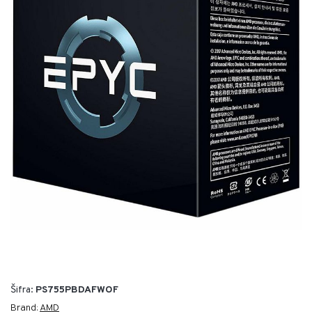
Šifra:
PS755PBDAFWOF
Brand:
AMD