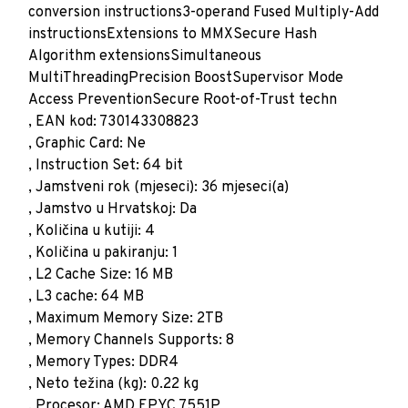
conversion instructions3-operand Fused Multiply-Add
instructionsExtensions to MMXSecure Hash
Algorithm extensionsSimultaneous
MultiThreadingPrecision BoostSupervisor Mode
Access PreventionSecure Root-of-Trust techn
, EAN kod: 730143308823
, Graphic Card: Ne
, Instruction Set: 64 bit
, Jamstveni rok (mjeseci): 36 mjeseci(a)
, Jamstvo u Hrvatskoj: Da
, Količina u kutiji: 4
, Količina u pakiranju: 1
, L2 Cache Size: 16 MB
, L3 cache: 64 MB
, Maximum Memory Size: 2TB
, Memory Channels Supports: 8
, Memory Types: DDR4
, Neto težina (kg): 0.22 kg
, Procesor: AMD EPYC 7551P