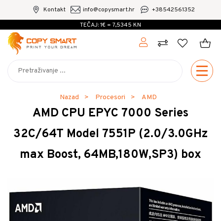
Kontakt
info@copysmart.hr
+38542561352
TEČAJ: 1€ = 7,5345 KN
Nazad
Procesori
AMD
AMD CPU EPYC 7000 Series
32C/64T Model 7551P (2.0/3.0GHz
max Boost, 64MB,180W,SP3) box