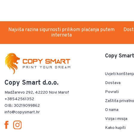
Najviša razina sigurnosti prilikom plaćanja putem
Dost
interneta
Copy Smart 
Uvjeti korištenj
Copy Smart d.o.o.
Dostava
Povrati
Madžarevo 292, 42220 Novi Marof
+38542561352
Zaštita privatno
OIB: 30219099862
O nama
info@copysmart.hr
Vizija i misija
Kako kupiti