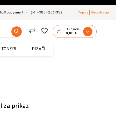
nfo@copysmart.hr
+38542561352
Prijava | Registracija
U košarici
0,00 €
I TONERI
PISAČI
l za prikaz