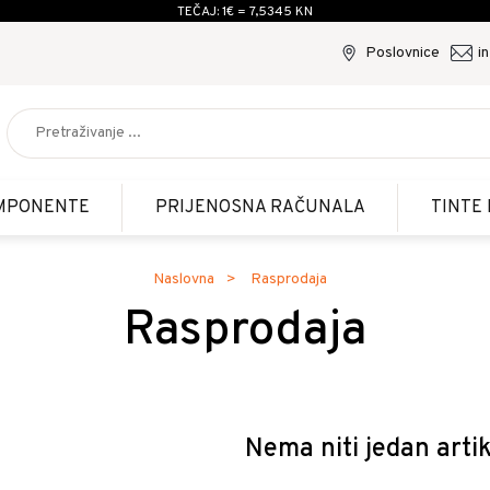
TEČAJ: 1€ = 7,5345 KN
Poslovnice
i
MPONENTE
PRIJENOSNA RAČUNALA
TINTE 
Naslovna
Rasprodaja
Rasprodaja
Nema niti jedan artik