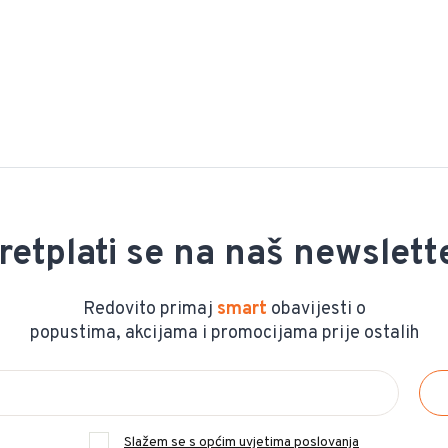
retplati se na naš newslett
Redovito primaj
smart
obavijesti o
popustima, akcijama i promocijama prije ostalih
Slažem se s općim uvjetima poslovanja