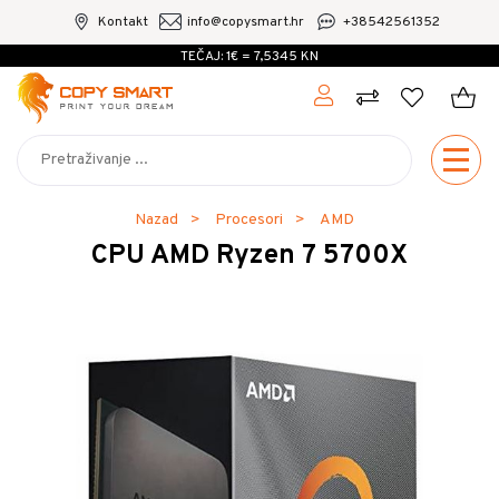
Kontakt
info@copysmart.hr
+38542561352
TEČAJ: 1€ = 7,5345 KN
Nazad
Procesori
AMD
CPU AMD Ryzen 7 5700X