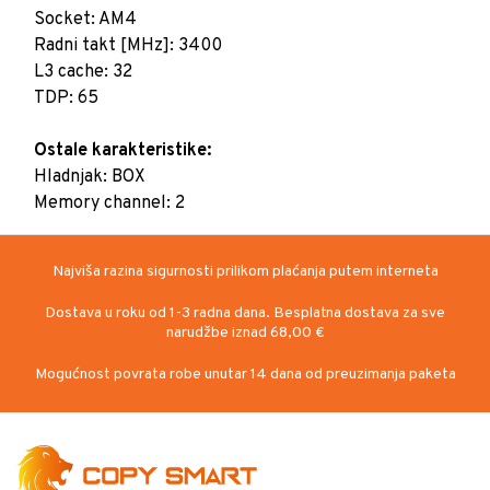
Socket: AM4
Radni takt [MHz]: 3400
L3 cache: 32
TDP: 65
Ostale karakteristike:
Hladnjak: BOX
Najviša razina sigurnosti prilikom plaćanja putem interneta
Dostava u roku od 1-3 radna dana. Besplatna dostava za sve
narudžbe iznad 68,00 €
Mogućnost povrata robe unutar 14 dana od preuzimanja paketa