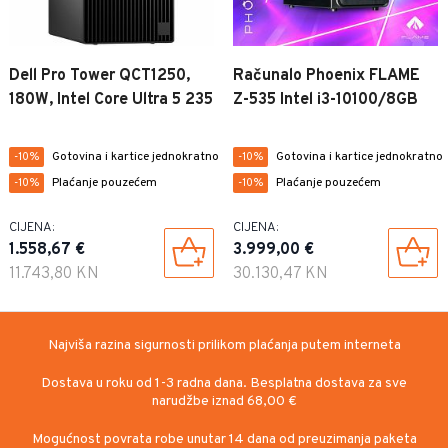
Dell Pro Tower QCT1250,
Računalo Phoenix FLAME
180W, Intel Core Ultra 5 235
Z-535 Intel i3-10100/8GB
(13 TOPS, 14 Cores up to
DDR4/SSD 240GB/RX 550
5.0 GHz), 16GB (1x16 GB)
Gotovina i kartice jednokratno
Gotovina i kartice jednokratno
-10%
-10%
5600MT/s DDR5, M.2
Plaćanje pouzećem
Plaćanje pouzećem
-10%
-10%
512GB PCIe, Intel
Integrated, DVDRW,
CIJENA:
CIJENA:
Speaker, DP, HDMI, USB-C,
1.558,67 €
3.999,00 €
7xUSB-A, RJ-45,
11.743,80 KN
30.130,47 KN
Najviša razina sigurnosti prilikom plaćanja putem interneta
Dostava u roku od 1-3 radna dana. Besplatna dostava za sve
narudžbe iznad 68,00 €
Mogućnost povrata robe unutar 14 dana od preuzimanja paketa