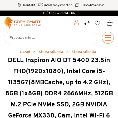
Kontakt
info@copysmart.hr
+38542561352
TEČAJ: 1€ = 7,5345 KN
Nazad
Stolna računala
Stolna računala
DELL Inspiron AIO DT 5400 23.8in
FHD(1920x1080), Intel Core i5-
1135G7(8MBCache, up to 4.2 GHz),
8GB (1x8GB) DDR4 2666MHz, 512GB
M.2 PCIe NVMe SSD, 2GB NVIDIA
GeForce MX330, Cam, Intel Wi-Fi 6