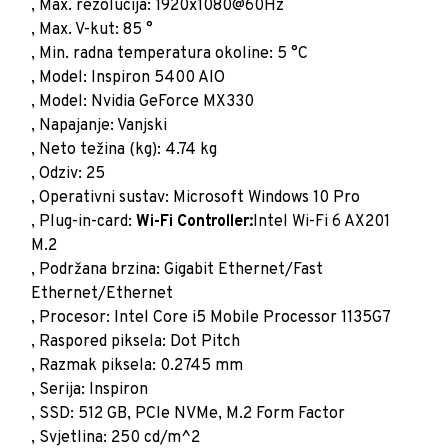
, Max. rezolucija: 1920x1080@60Hz
, Max. V-kut: 85 °
, Min. radna temperatura okoline: 5 °C
, Model: Inspiron 5400 AIO
, Model: Nvidia GeForce MX330
, Napajanje: Vanjski
, Neto težina (kg): 4.74 kg
, Odziv: 25
, Operativni sustav: Microsoft Windows 10 Pro
, Plug-in-card:
Wi-Fi Controller:
Intel Wi-Fi 6 AX201
M.2
, Podržana brzina: Gigabit Ethernet/Fast
Ethernet/Ethernet
, Procesor: Intel Core i5 Mobile Processor 1135G7
, Raspored piksela: Dot Pitch
, Razmak piksela: 0.2745 mm
, Serija: Inspiron
, SSD: 512 GB, PCIe NVMe, M.2 Form Factor
, Svjetlina: 250 cd/m^2