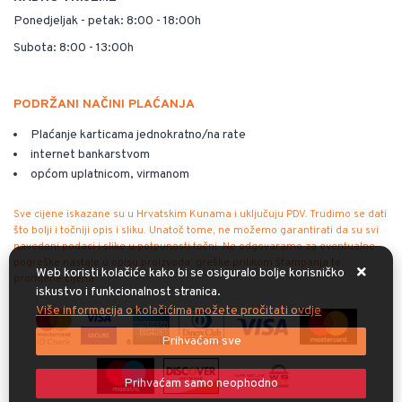
Ponedjeljak - petak: 8:00 - 18:00h
Subota: 8:00 - 13:00h
PODRŽANI NAČINI PLAĆANJA
Plaćanje karticama jednokratno/na rate
internet bankarstvom
općom uplatnicom, virmanom
Sve cijene iskazane su u Hrvatskim Kunama i uključuju PDV. Trudimo se dati
što bolji i točniji opis i sliku. Unatoč tome, ne možemo garantirati da su svi
navedeni podaci i slike u potpunosti točni. Ne odgovaramo za eventualne
pogreške nastale u opisu proizvoda, greške prilikom štampanja te
Web koristi kolačiće kako bi se osiguralo bolje korisničko
promjene cijena.
iskustvo i funkcionalnost stranica.
Više informacija o kolačićima možete pročitati ovdje
Prihvaćam sve
Prihvaćam samo neophodno