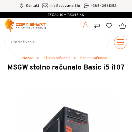
Kontakt
info@copysmart.hr
+38542561352
TEČAJ: 1€ = 7,5345 KN
Nazad
Stolna računala
Stolna računala
MSGW stolno računalo Basic i5 i107