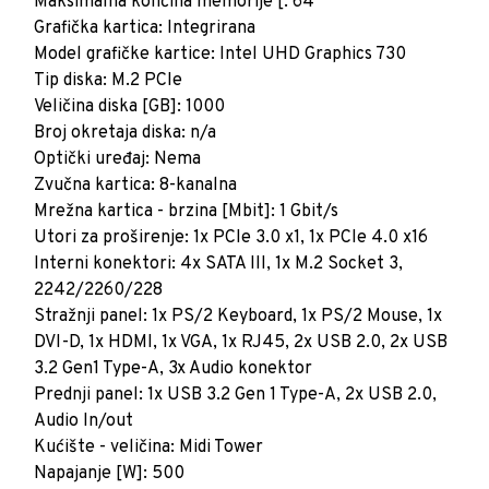
Maksimalna količina memorije [: 64
Grafička kartica: Integrirana
Model grafičke kartice: Intel UHD Graphics 730
Tip diska: M.2 PCIe
Veličina diska [GB]: 1000
Broj okretaja diska: n/a
Optički uređaj: Nema
Zvučna kartica: 8-kanalna
Mrežna kartica - brzina [Mbit]: 1 Gbit/s
Utori za proširenje: 1x PCIe 3.0 x1, 1x PCIe 4.0 x16
Interni konektori: 4x SATA III, 1x M.2 Socket 3,
2242/2260/228
Stražnji panel: 1x PS/2 Keyboard, 1x PS/2 Mouse, 1x
DVI-D, 1x HDMI, 1x VGA, 1x RJ45, 2x USB 2.0, 2x USB
3.2 Gen1 Type-A, 3x Audio konektor
Prednji panel: 1x USB 3.2 Gen 1 Type-A, 2x USB 2.0,
Audio In/out
Kućište - veličina: Midi Tower
Napajanje [W]: 500