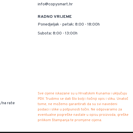
info@copysmart.hr
RADNO VRIJEME
Ponedjeljak - petak: 8:00 - 18:00h
Subota: 8:00 - 13:00h
Sve cijene iskazane su u Hrvatskim Kunama i uključuju
PDV. Trudimo se dati što bolji i točniji opis i sliku. Unatoč
/na rate
tome, ne možemo garantirati da su svi navedeni
podaci i slike u potpunosti točni. Ne odgovaramo za
eventualne pogreške nastale u opisu proizvoda, greške
prilikom štampanja te promjene cijena.