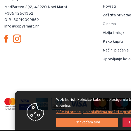
Povrati
Madžarevo 292, 42220 Novi Marof
+38542561352
Zaštita privatno
OIB: 30219099862
O nama
info@copysmart.hr
Vizija i misija
Kako kupiti
Načini plaćanja
Upravljanje kola
Web koristi kolačiće kako bi se osiguralo b
stranica.
Više informacija o kolačićima možete proč
Prihvaćam sve
P