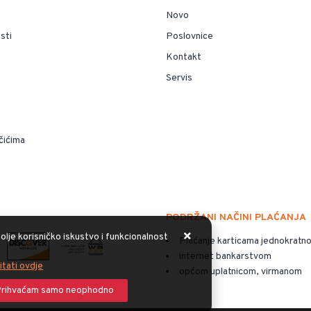
Novo
sti
Poslovnice
Kontakt
Servis
čićima
PODRŽANI NAČINI PLAĆANJA
olje korisničko iskustvo i funkcionalnost
Plaćanje karticama jednokratno
internet bankarstvom
itati ovdje
općom uplatnicom, virmanom
rihvaćam samo neophodno