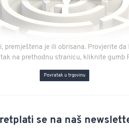
 premještena je ili obrisana. Provjerite da l
tak na prethodnu stranicu, kliknite gumb 
Povratak u trgovinu
retplati se na naš newslett