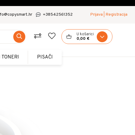
nfo@copysmart.hr
+38542561352
Prijava | Registracija
U košarici
0,00 €
I TONERI
PISAČI