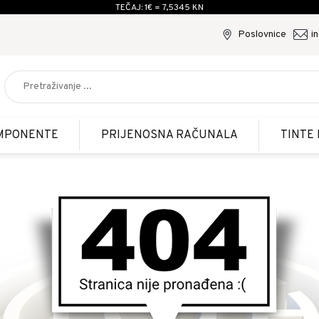
TEČAJ: 1€ = 7,5345 KN
Poslovnice
i
MPONENTE
PRIJENOSNA RAČUNALA
TINTE 