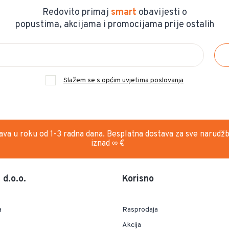
Redovito primaj
smart
obavijesti o
popustima, akcijama i promocijama prije ostalih
Slažem se s općim uvjetima poslovanja
ava u roku od 1-3 radna dana. Besplatna dostava za sve narudž
iznad ∞ €
d.o.o.
Korisno
a
Rasprodaja
Akcija