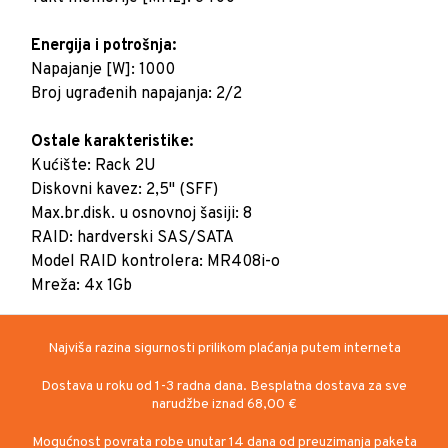
Energija i potrošnja:
Napajanje [W]: 1000
Broj ugrađenih napajanja: 2/2
Ostale karakteristike:
Kućište: Rack 2U
Diskovni kavez: 2,5" (SFF)
Max.br.disk. u osnovnoj šasiji: 8
RAID: hardverski SAS/SATA
Model RAID kontrolera: MR408i-o
Najviša razina sigurnosti prilikom plaćanja putem interneta
Dostava u roku od 1-3 radna dana. Besplatna dostava za sve
narudžbe iznad 68,00 €
Mogućnost povrata robe unutar 14 dana od preuzimanja paketa