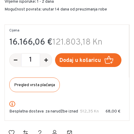
Vrijeme isporuke:
1 - 2 dana
Mogućnost povrata: unutar 14 dana od preuzimanja robe
Cijena
16.166,06 €
121.803,18 Kn
Dodaj u košaricu
Pregled vrsta plaćanja
Besplatna dostava
za narudžbe iznad
512,35 Kn
68,00 €