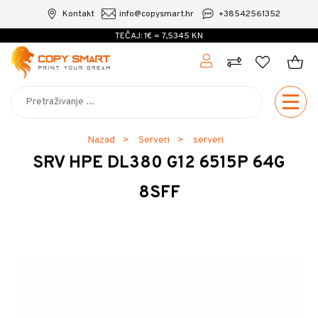
Kontakt
info@copysmart.hr
+38542561352
TEČAJ: 1€ = 7,5345 KN
Nazad
Serveri
serveri
SRV HPE DL380 G12 6515P 64G
8SFF