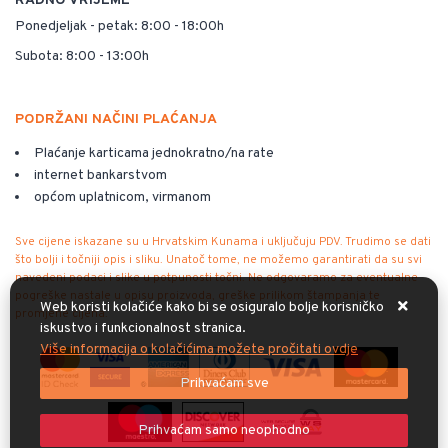
RADNO VRIJEME
Ponedjeljak - petak: 8:00 - 18:00h
Subota: 8:00 - 13:00h
PODRŽANI NAČINI PLAĆANJA
Plaćanje karticama jednokratno/na rate
internet bankarstvom
općom uplatnicom, virmanom
Sve cijene iskazane su u Hrvatskim Kunama i uključuju PDV. Trudimo se dati
što bolji i točniji opis i sliku. Unatoč tome, ne možemo garantirati da su svi
navedeni podaci i slike u potpunosti točni. Ne odgovaramo za eventualne
pogreške nastale u opisu proizvoda, greške prilikom štampanja te
Web koristi kolačiće kako bi se osiguralo bolje korisničko
promjene cijena.
iskustvo i funkcionalnost stranica.
Više informacija o kolačićima možete pročitati ovdje
Prihvaćam sve
Prihvaćam samo neophodno